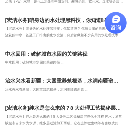
乙烯（PE）水箱，是化工水处理中阻垢剂、酸碱药剂、软化水、废水等介质储
存的优选，核心价值如下：​ 一、核心优势​ 耐腐安全：耐多数酸、碱、盐，无
离子析出，符合 GB/T17219 标准...
[宏洁水务]咱身边的水处理黑科技，你知道吗？
【宏洁水务】咱身边的水处理黑科技，你知道吗？ 你每天喝的自来水、小区里
浇花的中水，甚至工厂排出的废水变清，背后都藏着不少实用的水处理技术。
现在这些技术越来越厉害，不仅能把脏水变干净，还能省水、省钱，跟咱们的
生活息息相关。​ 像 &ldquo;筛子&rdquo; 一样的膜...
中水回用：破解城市水困的关键路径
中水回用：破解城市水困的关键路径 ...
治水兴水看新疆：大国重器筑根基，水润南疆谱新篇
治水兴水看新疆：大国重器筑根基，水润南疆谱新篇 ...
[宏洁水务]纯水是怎么来的？8 大处理工艺揭秘层层净化全过程
【宏洁水务】纯水是怎么来的？8 大处理工艺揭秘层层净化全过程 纯水，通常
以城市自来水为水源，经多层过滤加工而成。它在去除微生物等有害物质的同