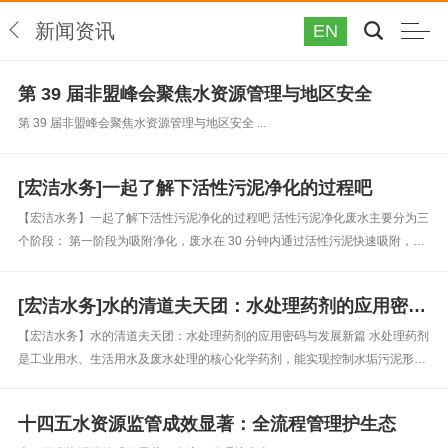
新闻资讯
EN
第 39 届非盟峰会聚焦水资源管理与地区安全
第 39 届非盟峰会聚焦水资源管理与地区安全 ...
[宏洁水务]一起了解下活性污泥净化的过程吧
【宏洁水务】一起了解下活性污泥净化的过程吧 活性污泥净化废水主要分为三
个阶段： 第一阶段为吸附净化，废水在 30 分钟内通过活性污泥快速吸附，
BOD₅去除率可达 70%，同时伴随少量氧化作用。 第二阶段为氧化分解，进一
步降解前阶段吸附与吸收的有机物，并继续吸附残留溶解性物质...
[宏洁水务]水的清道夫天团：水处理药剂的应用密码与发展新篇
【宏洁水务】水的清道夫天团：水处理药剂的应用密码与发展新篇 水处理药剂
是工业用水、生活用水及废水处理的核心化学药剂，能实现控制水垢污泥形
成、减少泡沫、减缓材料腐蚀、去除悬浮固体与有毒物质、除臭脱色、软化水
质等关键作用。 随着全球用水量急剧攀升，各国环保法规日益严格，高效水...
十四五水资源监管成效显著：全流程管理护生态