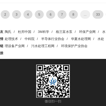
时，也会将氟、钾、钙、镁等人体必需的矿物质一同清除。 part1 臭氧杀菌超
纯水处理 臭氧（O₃）的消毒原理源于其分子的不稳定性：在常温常...
2
3
4
5
6
7
8
...
33
友
陶氏
/
杜邦中国
/
3M科学
/
格兰富水泵
/
环保产业网
/
水
情
处理技术
/
中科院
/
半导体行业协会
/
华夏水处理网
/
水处
链
理设备产业网
/
污水处理工程网
/
环境保护产业协会
接
微信扫一扫