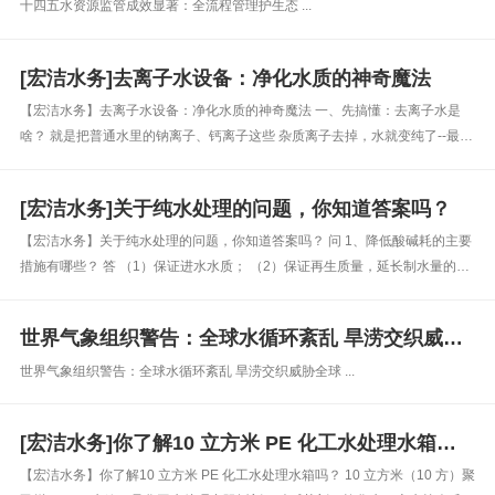
十四五水资源监管成效显著：全流程管理护生态 ...
[宏洁水务]去离子水设备：净化水质的神奇魔法
【宏洁水务】去离子水设备：净化水质的神奇魔法 一、先搞懂：去离子水是
啥？​ 就是把普通水里的钠离子、钙离子这些 杂质离子去掉，水就变纯了--最直
观的变化是，电导率变低、电阻率变高（俩数是反过来的）。​ 二、设备咋干
活？3 种核心办法​ 离子交换树脂法：靠树脂 &ldquo...
[宏洁水务]关于纯水处理的问题，你知道答案吗？
【宏洁水务】关于纯水处理的问题，你知道答案吗？ 问 1、降低酸碱耗的主要
措施有哪些？ 答 （1）保证进水水质； （2）保证再生质量，延长制水量的周
期； （3）保证再生液的质量、纯度，严格控制再生操作规程； （4）保证设
备运行安全、可靠、正常。 问 2、胶体...
世界气象组织警告：全球水循环紊乱 旱涝交织威胁全球
世界气象组织警告：全球水循环紊乱 旱涝交织威胁全球 ...
[宏洁水务]你了解10 立方米 PE 化工水处理水箱吗？
【宏洁水务】你了解10 立方米 PE 化工水处理水箱吗？​ 10 立方米（10 方）聚