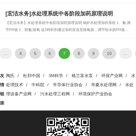
从而使污水得到净化的措施。 二、污水处理方法主要有哪些？ 常见的污水处
理方法可以分为4大类：物理法+化学法+物理化学法+生物...
[宏洁水务]水处理系统中各阶段加药原理说明
【宏洁水务】水处理系统中各阶段加药原理说明 锅炉水处理加药系统 1、氨:调
节PH值 2、联氨:除氧 这2种药剂通过加药泵送至除氧器，调节给水的PH值及
去除水中的氧。 3、磷酸盐(磷酸三钠)直接加至锅炉汽包内。亦是调节PH防结
垢。 所有的药剂总的功能就是为了尽量减少锅炉...
...
4
5
6
7
8
9
10
...
友
陶氏
/
杜邦中国
/
3M科学
/
格兰富水泵
/
环保产业网
/
水
情
处理技术
/
中科院
/
半导体行业协会
/
华夏水处理网
/
水处
链
理设备产业网
/
污水处理工程网
/
环境保护产业协会
接