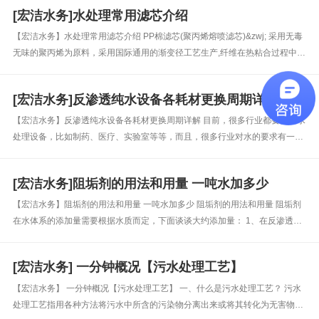
反渗透法、蒸馏法及其他适当的加工方法制得而成，密封于容器内，且不...
[宏洁水务]水处理常用滤芯介绍
【宏洁水务】水处理常用滤芯介绍 PP棉滤芯(聚丙烯熔喷滤芯)&zwj; 采用无毒
无味的聚丙烯为原料，采用国际通用的渐变径工艺生产,纤维在热粘合过程中形
成三维微孔结构,微孔孔径由内向外呈梯度分布,集表面,深层,粗精滤为一体,可截
留不同料径的杂质，具有流量大、耐腐蚀、耐高压、低成...
[宏洁水务]反渗透纯水设备各耗材更换周期详解
【宏洁水务】反渗透纯水设备各耗材更换周期详解 目前，很多行业都要使用水
处理设备，比如制药、医疗、实验室等等，而且，很多行业对水的要求有一定
的明文规定。为了水能够满足生产的需求，好的水处理设备必不可少。可是设
备即使再好，配件也有一个更换周期，下面来跟净淼小编一起来看看水处理设
[宏洁水务]阻垢剂的用法和用量 一吨水加多少
备耗...
【宏洁水务】阻垢剂的用法和用量 一吨水加多少 阻垢剂的用法和用量 阻垢剂
在水体系的添加量需要根据水质而定，下面谈谈大约添加量： 1、在反渗透水
处理体系，一吨水加阻垢剂1-6克 2、在循环水体系，一吨水加阻垢剂15-60克
3、在蒸发器、换热器体系，一吨水加阻垢剂50-1...
[宏洁水务] 一分钟概况【污水处理工艺】
【宏洁水务】 一分钟概况【污水处理工艺】 一、什么是污水处理工艺？ 污水
处理工艺指用各种方法将污水中所含的污染物分离出来或将其转化为无害物，