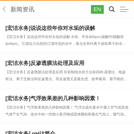
新闻资讯
EN
[宏洁水务]说说这些年你对水垢的误解
【宏洁水务】说说这些年你对水垢的误解 水垢，学名&ldquo;碳酸钙/碳酸镁
&rdquo;。它源自大自然的江湖河流的水中，每当含有钙离子或镁离子的水被
煮开后水垢就产生了。水垢的主要成分是碳酸钙和碳酸镁等，我国《生活饮用
水卫生标准》条文中允许有一定量的碳酸钙(镁)，即不超过每...
[宏洁水务]反渗透膜法处理及应用
【宏洁水务】反渗透膜法处理及应用 目前制纯水的方法有四种,蒸馏法、电渗
析法、离子交换法和反渗透法。而反渗透又是最先进、效率最高、最节能的制
纯水技术。反渗透是20世纪60年代迅速发展起来的一一种水处理工艺。目前,
它已用在城市用水、锅炉补给水、电厂锅炉补给水、工业废水及海水淡化和
[宏洁水务]气浮效果差的几种影响因素！
各...
【宏洁水务】气浮效果差的几种影响因素！ 气浮法是向废水中通入空气或其他
气体产生气泡，使水中的一些细小悬浮物或固体颗粒附着在气泡上，随气泡上
浮至水面被刮除，从而完成固、液分离的一种净水工艺。 1、混凝预处理对气
浮净水效果的影响 良好的混凝效果对气浮工艺极为重要，混凝预处理的效...
[宏洁水务] pH计简介