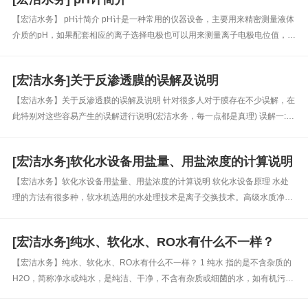
【宏洁水务】 pH计简介 pH计是一种常用的仪器设备，主要用来精密测量液体
介质的pH，如果配套相应的离子选择电极也可以用来测量离子电极电位值，广
泛应用于工业、农业、科研和环保领域。 pH计的分类 按照测定方法的不同，
pH分为指示剂法、氢电极法、氢醌电极法、锑电极法、玻璃电极...
[宏洁水务]关于反渗透膜的误解及说明
【宏洁水务】关于反渗透膜的误解及说明 针对很多人对于膜存在不少误解，在
此特别对这些容易产生的误解进行说明(宏洁水务，每一点都是真理) 误解一:
膜法水处理设备是高难操作系统 膜法水处理系统的自控要求远高于常规生化处
理系统，很多使用者误以为膜法系统操作困难。事实上，膜法水处理...
[宏洁水务]软化水设备用盐量、用盐浓度的计算说明
【宏洁水务】软化水设备用盐量、用盐浓度的计算说明 软化水设备原理 水处
理的方法有很多种，软水机选用的水处理技术是离子交换技术。高级水质净化
器所有的离子交换树脂，通常为磺酸盐型钠离子交换树脂。通过树脂上的功能
离子与水中的钙、镁离子进行交换，将水内的有害杂质离子(主要为钙离子
[宏洁水务]纯水、软化水、RO水有什么不一样？
Ca...
【宏洁水务】纯水、软化水、RO水有什么不一样？ 1 纯水 指的是不含杂质的
H2O，简称净水或纯水，是纯洁、干净，不含有杂质或细菌的水，如有机污染
物、无机盐、任何添加剂和各类杂质。一般通过电渗析器法、离子交换器法、