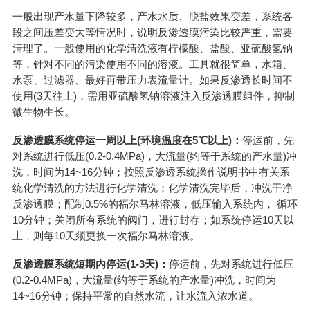
一般出现产水量下降较多，产水水质、脱盐效果变差，系统各
段之间压差变大等情况时，说明反渗透膜污染比较严重，需要
清理了。一般使用的化学清洗液有柠檬酸、盐酸、亚硫酸氢钠
等，针对不同的污染使用不同的溶液。工具就很简单，水箱、
水泵、过滤器、最好再带压力表流量计。如果反渗透长时间不
使用(3天往上)，需用亚硫酸氢钠溶液注入反渗透膜组件，抑制
微生物生长。
反渗透膜系统停运一周以上(环境温度在5℃以上)：
停运前，先
对系统进行低压(0.2-0.4MPa)，大流量(约等于系统的产水量)冲
洗，时间为14~16分钟；按照反渗透系统操作说明书中有关系
统化学清洗的方法进行化学清洗；化学清洗完毕后，冲洗干净
反渗透膜；配制0.5%的福尔马林溶液，低压输入系统内， 循环
10分钟；关闭所有系统的阀门，进行封存；如系统停运10天以
上，则每10天须更换一次福尔马林溶液。
反渗透膜系统短期内停运(1-3天)：
停运前，先对系统进行低压
(0.2-0.4MPa)，大流量(约等于系统的产水量)冲洗，时间为
14~16分钟；保持平常的自然水流，让水流入浓水道。