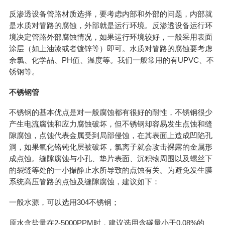
反渗透设备管路材质选择，要考虑内部和外部的问题，内部就
是水质对管路的腐蚀，外部就是运行环境。反渗透设备运行环
境决定管路外部腐蚀情况，如果运行环境较好，一般采用表面
涂层（如上油漆或者镀锌等）即可。水质对管路的腐蚀要考虑
余氯、化学品、PH值、温度等。我们一般常用的有UPVC、不
锈钢等。
不锈钢管
不锈钢的基本优点是对一般腐蚀都有很好的耐性，不锈钢很少
产生电流腐蚀和应力腐蚀破坏，但不锈钢却容易发生点蚀和缝
隙腐蚀，点蚀代表金属受到局部侵蚀，在其表面上造成凹陷孔
洞，如果氧化铬钝化层被破坏，氯离子就会攻击裸露的金属形
成点蚀。缝隙腐蚀与小孔、垫片表面、沉积物周围以及螺丝下
的裂缝等处的一小撮静止水所导致的点蚀有关。为避免发生膜
系统高压管路的点蚀及缝隙腐蚀，建议如下：
一般水源，可以选用304不锈钢；
原水含盐量在2-5000PPM时，建议选用含碳量小于0.08%的