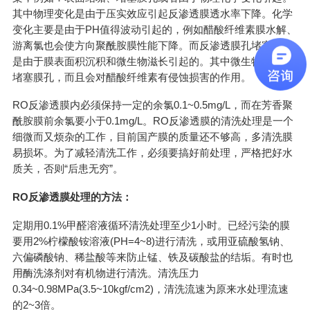
其中物理变化是由于压实效应引起反渗透膜透水率下降。化学
变化主要是由于PH值得波动引起的，例如醋酸纤维素膜水解、
游离氯也会使方向聚酰胺膜性能下降。而反渗透膜孔堵塞主要
是由于膜表面积沉积和微生物滋长引起的。其中微生物不仅会
堵塞膜孔，而且会对醋酸纤维素有侵蚀损害的作用。
RO反渗透膜内必须保持一定的余氯0.1~0.5mg/L，而在芳香聚
酰胺膜前余氯要小于0.1mg/L。RO反渗透膜的清洗处理是一个
细微而又烦杂的工作，目前国产膜的质量还不够高，多清洗膜
易损坏。为了减轻清洗工作，必须要搞好前处理，严格把好水
质关，否则“后患无穷”。
RO反渗透膜处理的方法：
定期用0.1%甲醛溶液循环清洗处理至少1小时。已经污染的膜
要用2%柠檬酸铵溶液(PH=4~8)进行清洗，或用亚硫酸氢钠、
六偏磷酸钠、稀盐酸等来防止锰、铁及碳酸盐的结垢。有时也
用酶洗涤剂对有机物进行清洗。清洗压力
0.34~0.98MPa(3.5~10kgf/cm2)，清洗流速为原来水处理流速
的2~3倍。