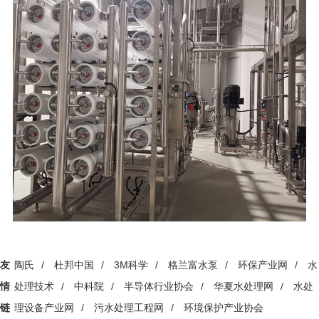
友
陶氏
/
杜邦中国
/
3M科学
/
格兰富水泵
/
环保产业网
/
水
情
处理技术
/
中科院
/
半导体行业协会
/
华夏水处理网
/
水处
链
理设备产业网
/
污水处理工程网
/
环境保护产业协会