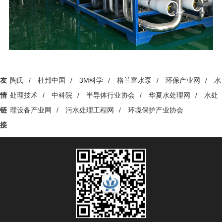
友
陶氏
/
杜邦中国
/
3M科学
/
格兰富水泵
/
环保产业网
/
水
情
处理技术
/
中科院
/
半导体行业协会
/
华夏水处理网
/
水处
链
理设备产业网
/
污水处理工程网
/
环境保护产业协会
接