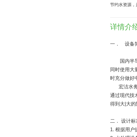
节约水资源，
详情介
一． 设备
国内半导体
同时使用大
时充分做好
宏洁水务的
通过现代技
得到大|大
二． 设计
1. 根据用