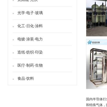
光学·电子·玻璃
化工·日化·涂料
电镀·涂装·电力
造纸·纺织·印染
医疗·制药·生物
食品·饮料
国内半导体行
和特殊气体，