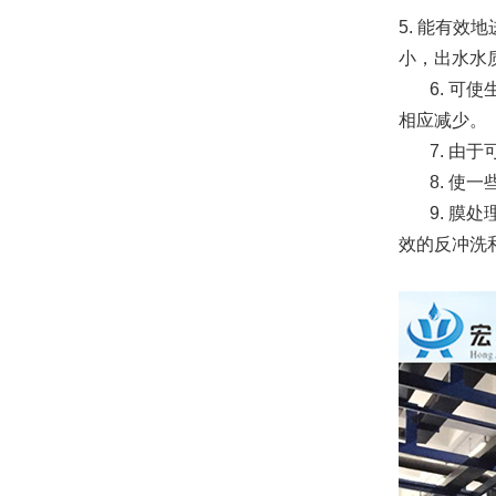
5. 能有
小，出水水
6. 可使
相应减少。
7. 由于
8. 使一
9. 膜处
效的反冲洗