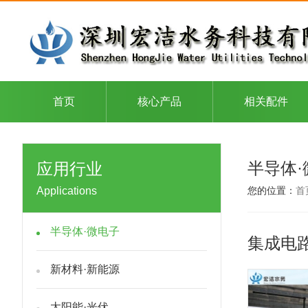
首页
核心产品
相关配件
半导体·
应用行业
Applications
您的位置：
首
半导体·微电子
集成电
新材料·新能源
太阳能·光伏