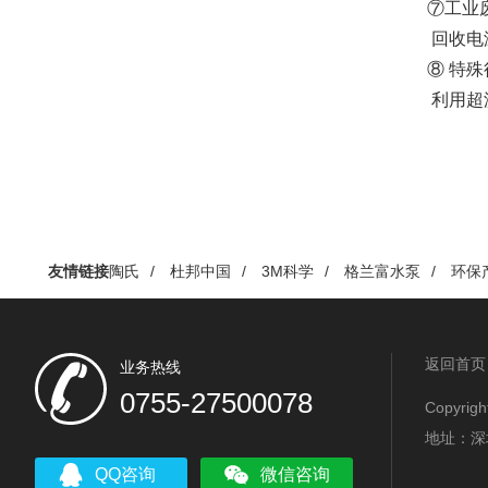
⑦工业废
回收电泳
⑧ 特殊
利用超滤能
友情链接
陶氏
/
杜邦中国
/
3M科学
/
格兰富水泵
/
环保
返回首页
业务热线
0755-27500078
Copyr
地址：深
QQ咨询
微信咨询