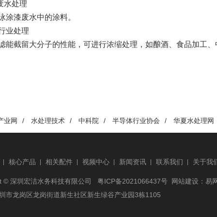
水处理
涂漆废水中的涂料。
行业处理
截留大分子的性能，可进行浓缩处理，如酿酒、食品加工、
产业网
/
水处理技术
/
中科院
/
半导体行业协会
/
华夏水处理网
核心产品
相关配件
视频中心
新闻资讯
联系我们
关于我
ight © 深圳宏洁水务科技有限公司
粤ICP备2021066437号
网站建设
：
易
圳市龙岗区龙岗街道新生社区新生绿谷产业园3栋1105