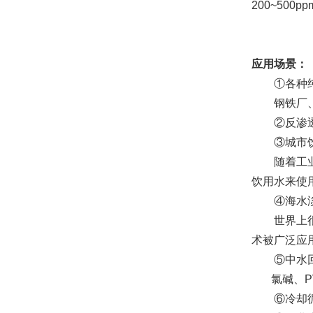
200~50
应用场景：
①各种纯
钢铁厂、化
②反渗透
③城市饮
随着工业发
饮用水来使
④海水淡
世界上很多
术被广泛应
⑤中水回
氯碱、PV
⑥冷却循