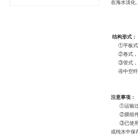
在海水淡化
结构形式：
①平板式，
②卷式，不
③管式，装
④中空纤维
注意事项：
①运输过程
②膜组件须
③已使用的
或纯水中保存