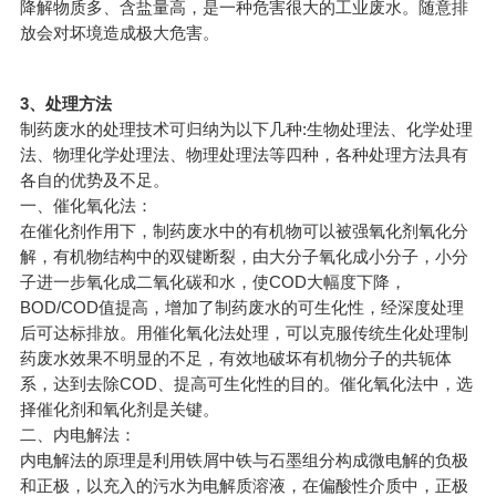
降解物质多、含盐量高，是一种危害很大的工业废水。随意排
放会对坏境造成极大危害。
3、处理方法
制药废水的处理技术可归纳为以下几种:生物处理法、化学处理
法、物理化学处理法、物理处理法等四种，各种处理方法具有
各自的优势及不足。
一、催化氧化法：
在催化剂作用下，制药废水中的有机物可以被强氧化剂氧化分
解，有机物结构中的双键断裂，由大分子氧化成小分子，小分
子进一步氧化成二氧化碳和水，使COD大幅度下降，
BOD/COD值提高，增加了制药废水的可生化性，经深度处理
后可达标排放。用催化氧化法处理，可以克服传统生化处理制
药废水效果不明显的不足，有效地破坏有机物分子的共轭体
系，达到去除COD、提高可生化性的目的。催化氧化法中，选
择催化剂和氧化剂是关键。
二、内电解法：
内电解法的原理是利用铁屑中铁与石墨组分构成微电解的负极
和正极，以充入的污水为电解质溶液，在偏酸性介质中，正极