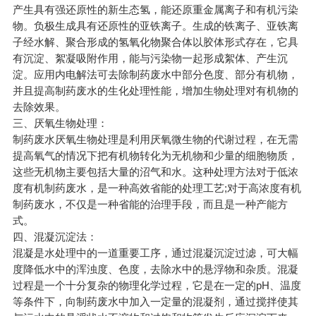
产生具有强还原性的新生态氢，能还原重金属离子和有机污染
物。负极生成具有还原性的亚铁离子。生成的铁离子、亚铁离
子经水解、聚合形成的氢氧化物聚合体以胶体形式存在，它具
有沉淀、絮凝吸附作用，能与污染物一起形成絮体、产生沉
淀。应用内电解法可去除制药废水中部分色度、部分有机物，
并且提高制药废水的生化处理性能，增加生物处理对有机物的
去除效果。
三、厌氧生物处理：
制药废水厌氧生物处理是利用厌氧微生物的代谢过程，在无需
提高氧气的情况下把有机物转化为无机物和少量的细胞物质，
这些无机物主要包括大量的沼气和水。这种处理方法对于低浓
度有机制药废水，是一种高效省能的处理工艺;对于高浓度有机
制药废水，不仅是一种省能的治理手段，而且是一种产能方
式。
四、混凝沉淀法：
混凝是水处理中的一道重要工序，通过混凝沉淀过滤，可大幅
度降低水中的浑浊度、色度，去除水中的悬浮物和杂质。混凝
过程是一个十分复杂的物理化学过程，它是在一定的pH、温度
等条件下，向制药废水中加入一定量的混凝剂，通过搅拌使其