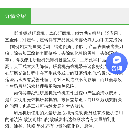
详情介绍
随着振动研磨机，离心研磨机，磁力抛光机的广泛应用，
五金件，冲压件，压铸件等产品原先需要依靠人力手工完成的
工作(例如大批量去毛刺，锐边倒角，倒圆，产品表面研磨去刀
痕，除去加工纹路表面修整，去除氧化膜除黑膜，去除浮锈
等)，得以使用研磨机光饰机批量完成，工序效率和品质大幅提
高，人工成本大为降低。研磨机光饰机带来诸多好处的同时，
在研磨光饰过程中会产生或多或少的研磨污水|光饰废水。如果
这些污水没有妥善处理，将对环境造成不良影响，而且会导致
产生昂贵的污水处理费用和相关风险。
如何妥善处理研磨机光饰机工作过程中产生的污水废水，
是广大使用光饰机研磨机的厂家日益紧迫，而且终必须要解决
的问题，也是工业可持续发展的大势所趋。
研磨机所使用的大量研磨液和清洗液,此外还有冷镦机使用
的清洗液,酸洗间排出的酸碱废水,这些废水含有大量的乳化
液、油类、铁粉,另外还有少量的氧化剂、磨油。