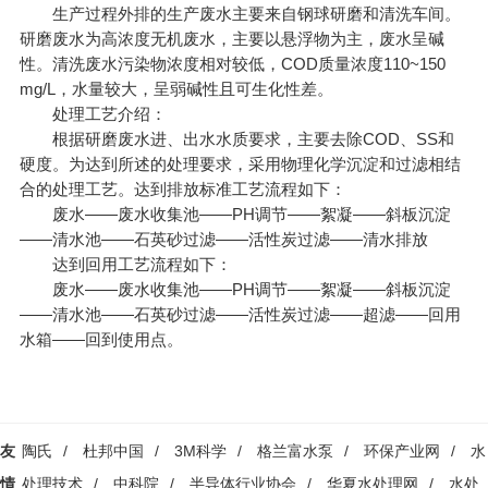
生产过程外排的生产废水主要来自钢球研磨和清洗车间。
研磨废水为高浓度无机废水，主要以悬浮物为主，废水呈碱
性。清洗废水污染物浓度相对较低，COD质量浓度110~150
mg/L，水量较大，呈弱碱性且可生化性差。
处理工艺介绍：
根据研磨废水进、出水水质要求，主要去除COD、SS和
硬度。为达到所述的处理要求，采用物理化学沉淀和过滤相结
合的处理工艺。达到排放标准工艺流程如下：
废水——废水收集池——PH调节——絮凝——斜板沉淀
——清水池——石英砂过滤——活性炭过滤——清水排放
达到回用工艺流程如下：
废水——废水收集池——PH调节——絮凝——斜板沉淀
——清水池——石英砂过滤——活性炭过滤——超滤——回用
水箱——回到使用点。
友
陶氏
/
杜邦中国
/
3M科学
/
格兰富水泵
/
环保产业网
/
水
情
处理技术
/
中科院
/
半导体行业协会
/
华夏水处理网
/
水处